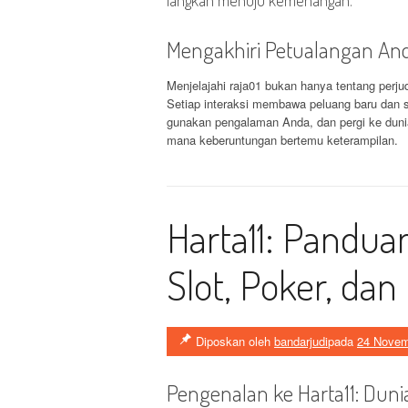
langkah menuju kemenangan.
Mengakhiri Petualangan And
Menjelajahi raja01 bukan hanya tentang perjud
Setiap interaksi membawa peluang baru dan s
gunakan pengalaman Anda, dan pergi ke dunia
mana keberuntungan bertemu keterampilan.
Harta11: Pandua
Slot, Poker, dan
Diposkan oleh
bandarjudi
pada
24 Novem
Pengenalan ke Harta11: Duni