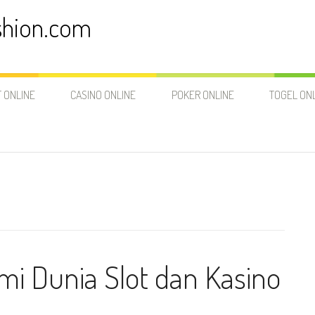
shion.com
 ONLINE
CASINO ONLINE
POKER ONLINE
TOGEL ON
mi Dunia Slot dan Kasino