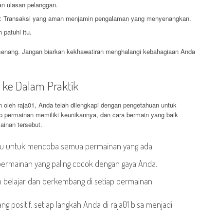
dan ulasan pelanggan.
: Transaksi yang aman menjamin pengalaman yang menyenangkan.
patuhi itu.
senang. Jangan biarkan kekhawatiran menghalangi kebahagiaan Anda
ke Dalam Praktik
n oleh raja01, Anda telah dilengkapi dengan pengetahuan untuk
p permainan memiliki keunikannya, dan cara bermain yang baik
inan tersebut.
gu untuk mencoba semua permainan yang ada.
ermainan yang paling cocok dengan gaya Anda.
 belajar dan berkembang di setiap permainan.
ng positif, setiap langkah Anda di raja01 bisa menjadi