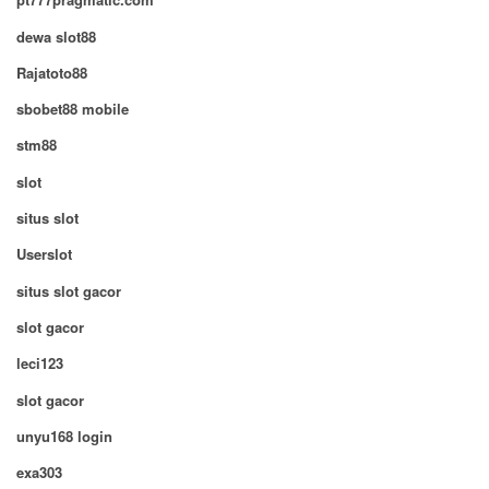
dewa slot88
Rajatoto88
sbobet88 mobile
stm88
slot
situs slot
Userslot
situs slot gacor
slot gacor
leci123
slot gacor
unyu168 login
exa303