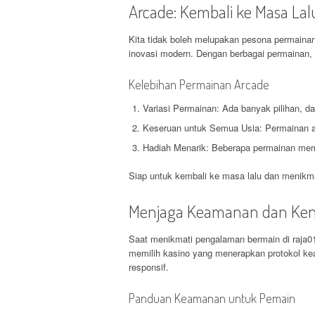
Arcade: Kembali ke Masa La
Kita tidak boleh melupakan pesona permaina
inovasi modern. Dengan berbagai permainan,
Kelebihan Permainan Arcade
Variasi Permainan: Ada banyak pilihan, 
Keseruan untuk Semua Usia: Permainan a
Hadiah Menarik: Beberapa permainan me
Siap untuk kembali ke masa lalu dan menikma
Menjaga Keamanan dan Ke
Saat menikmati pengalaman bermain di raja
memilih kasino yang menerapkan protokol k
responsif.
Panduan Keamanan untuk Pemain