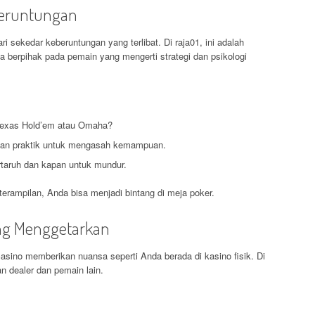
beruntungan
ari sekedar keberuntungan yang terlibat. Di raja01, ini adalah
 berpihak pada pemain yang mengerti strategi dan psikologi
Texas Hold’em atau Omaha?
ukan praktik untuk mengasah kemampuan.
taruh dan kapan untuk mundur.
erampilan, Anda bisa menjadi bintang di meja poker.
ang Menggetarkan
 casino memberikan nuansa seperti Anda berada di kasino fisik. Di
n dealer dan pemain lain.