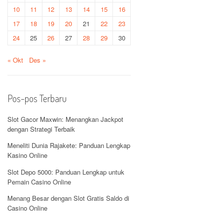
10
11
12
13
14
15
16
17
18
19
20
21
22
23
24
25
26
27
28
29
30
« Okt
Des »
Pos-pos Terbaru
Slot Gacor Maxwin: Menangkan Jackpot
dengan Strategi Terbaik
Meneliti Dunia Rajakete: Panduan Lengkap
Kasino Online
Slot Depo 5000: Panduan Lengkap untuk
Pemain Casino Online
Menang Besar dengan Slot Gratis Saldo di
Casino Online