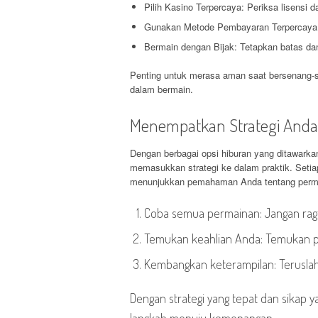
Pilih Kasino Terpercaya: Periksa lisensi 
Gunakan Metode Pembayaran Terpercaya
Bermain dengan Bijak: Tetapkan batas dan 
Penting untuk merasa aman saat bersenang-
dalam bermain.
Menempatkan Strategi Anda 
Dengan berbagai opsi hiburan yang ditawarka
memasukkan strategi ke dalam praktik. Setia
menunjukkan pemahaman Anda tentang perma
Coba semua permainan: Jangan ra
Temukan keahlian Anda: Temukan p
Kembangkan keterampilan: Teruslah
Dengan strategi yang tepat dan sikap ya