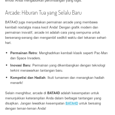
emosi Anda mengaburkan pertimbangan yang logis.
Arcade: Hiburan Tua yang Selalu Baru
BATA4D juga menyediakan permainan arcade yang membawa
kembali nostalgia masa kecil Anda! Dengan grafik modern dan
permainan inovatif, arcade ini adalah cara yang sempurna untuk
bersenang-senang dan mengambil sedikit waktu dari tekanan sehari-
hari.
Permainan Retro
: Menghadirkan kembali klasik seperti Pac-Man
dan Space Invaders.
Inovasi Baru
: Permainan yang dikembangkan dengan teknologi
terkini menawarkan tantangan baru.
Kompetisi dan Hadiah
: Ikuti turnamen dan menangkan hadiah
menarik!
Selain menghibur, arcade di
BATA4D
adalah kesempatan untuk
menunjukkan keterampilan Anda dalam berbagai tantangan yang
disajikan. Jangan lewatkan kesempatan
BATA4D
untuk bersaing
dengan teman-teman Anda!