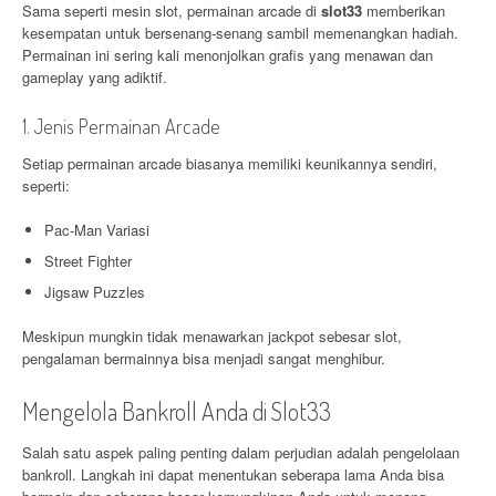
Sama seperti mesin slot, permainan arcade di
slot33
memberikan
kesempatan untuk bersenang-senang sambil memenangkan hadiah.
Permainan ini sering kali menonjolkan grafis yang menawan dan
gameplay yang adiktif.
1. Jenis Permainan Arcade
Setiap permainan arcade biasanya memiliki keunikannya sendiri,
seperti:
Pac-Man Variasi
Street Fighter
Jigsaw Puzzles
Meskipun mungkin tidak menawarkan jackpot sebesar slot,
pengalaman bermainnya bisa menjadi sangat menghibur.
Mengelola Bankroll Anda di Slot33
Salah satu aspek paling penting dalam perjudian adalah pengelolaan
bankroll. Langkah ini dapat menentukan seberapa lama Anda bisa