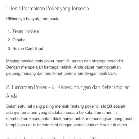
1. Jenis Permainan Poker yang Tersedia
Pilihannya banyak, termasuk:
Texas Hold’em
Omaha
Seven Card Stud
Masing-masing jenis poker memiliki aturan dan strategi tersendiri.
Dengan mempelajari berbagai teknik, Anda dapat meningkatkan
peluang menang dan menikmati permainan dengan lebih baik.
2. Turnamen Poker – Uji Keberuntungan dan Keterampilan
Anda
Salah satu hal yang paling menarik tentang poker di
slot33
adalah
adanya turnamen yang diadakan secara berkala. Turnamen ini
memberikan kesempatan tidak hanya untuk memenangkan uang tunai
tetapi juga untuk berinteraksi dengan pemain lain dari seluruh dunia.