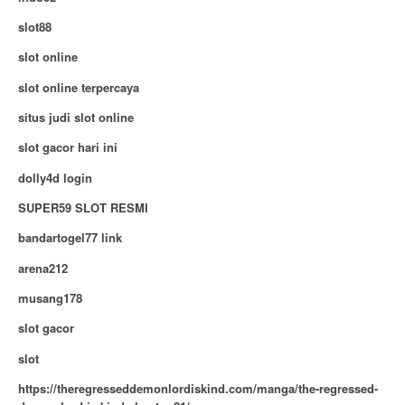
slot88
slot online
slot online terpercaya
situs judi slot online
slot gacor hari ini
dolly4d login
SUPER59 SLOT RESMI
bandartogel77 link
arena212
musang178
slot gacor
slot
https://theregresseddemonlordiskind.com/manga/the-regressed-