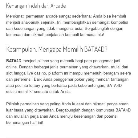
Kenangan Indah dari Arcade
Menikmati permainan arcade sangat sederhana; Anda bisa kembali
menjadi anak-anak sejenak. Ini membangkitkan semangat kompetisi
dan kesenangan yang tidak mengenal usia. Bergabunglah dengan
keseruan dan nikmati perjalanan kembali ke masa lalu!
Kesimpulan: Mengapa Memilih BATA4D?
BATA4D
menjadi pilihan yang menarik bagi para penggemar judi
online. Dengan berbagai jenis permainan yang ditawarkan, mulai dari
slot hingga live casino, platform ini mampu memenuhi beragam selera
dan preferensi. Baik Anda penggemar poker yang mencari tantangan
atau pecinta lottery yang berharap pada keberuntungan, BATA4D
selalu memiliki sesuatu untuk Anda.
Pilihlah permainan yang paling Anda kuasai dan nikmati pengalaman
luar biasa yang ditawarkan. Bergabunglah dengan komunitas BATA4D
dan mulailah perjalanan Anda menuju kesenangan dan potensi
kemenangan hari ini!