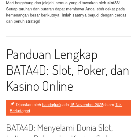
Mari bergabung dan jelajahi semua yang ditawarkan oleh
slot33
!
Setiap taruhan dan putaran dapat membawa Anda lebih dekat pada
kemenangan besar berikutnya. Inilah saatnya berjudi dengan cerdas
dan penuh strategi!
Panduan Lengkap
BATA4D: Slot, Poker, dan
Kasino Online
Diposkan oleh
bandarjudi
pada
15 November 2025
dalam
Tak
Berkategori
BATA4D: Menyelami Dunia Slot,