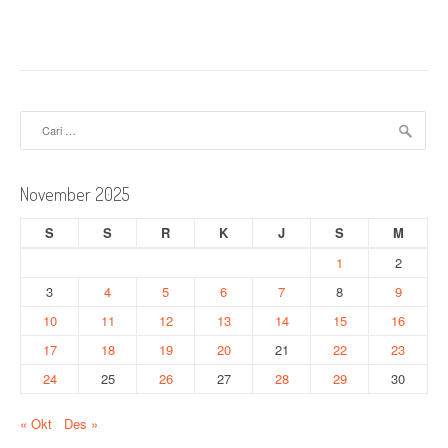
Cari
untuk:
November 2025
S
S
R
K
J
S
M
1
2
3
4
5
6
7
8
9
10
11
12
13
14
15
16
17
18
19
20
21
22
23
24
25
26
27
28
29
30
« Okt
Des »