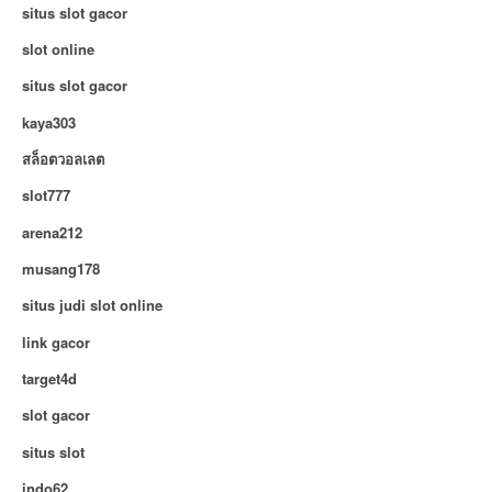
situs slot gacor
slot online
situs slot gacor
kaya303
สล็อตวอลเลต
slot777
arena212
musang178
situs judi slot online
link gacor
target4d
slot gacor
situs slot
indo62