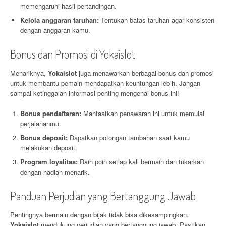
memengaruhi hasil pertandingan.
Kelola anggaran taruhan:
Tentukan batas taruhan agar konsisten
dengan anggaran kamu.
Bonus dan Promosi di Yokaislot
Menariknya,
Yokaislot
juga menawarkan berbagai bonus dan promosi
untuk membantu pemain mendapatkan keuntungan lebih. Jangan
sampai ketinggalan informasi penting mengenai bonus ini!
Bonus pendaftaran:
Manfaatkan penawaran ini untuk memulai
perjalananmu.
Bonus deposit:
Dapatkan potongan tambahan saat kamu
melakukan deposit.
Program loyalitas:
Raih poin setiap kali bermain dan tukarkan
dengan hadiah menarik.
Panduan Perjudian yang Bertanggung Jawab
Pentingnya bermain dengan bijak tidak bisa dikesampingkan.
Yokaislot
mendukung perjudian yang bertanggung jawab. Pastikan