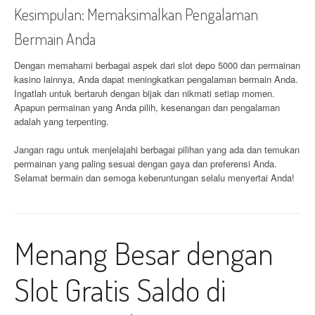
Kesimpulan: Memaksimalkan Pengalaman
Bermain Anda
Dengan memahami berbagai aspek dari slot depo 5000 dan permainan
kasino lainnya, Anda dapat meningkatkan pengalaman bermain Anda.
Ingatlah untuk bertaruh dengan bijak dan nikmati setiap momen.
Apapun permainan yang Anda pilih, kesenangan dan pengalaman
adalah yang terpenting.
Jangan ragu untuk menjelajahi berbagai pilihan yang ada dan temukan
permainan yang paling sesuai dengan gaya dan preferensi Anda.
Selamat bermain dan semoga keberuntungan selalu menyertai Anda!
Menang Besar dengan
Slot Gratis Saldo di