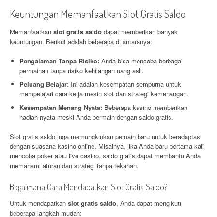
Keuntungan Memanfaatkan Slot Gratis Saldo
Memanfaatkan
slot gratis saldo
dapat memberikan banyak
keuntungan. Berikut adalah beberapa di antaranya:
Pengalaman Tanpa Risiko:
Anda bisa mencoba berbagai
permainan tanpa risiko kehilangan uang asli.
Peluang Belajar:
Ini adalah kesempatan sempurna untuk
mempelajari cara kerja mesin slot dan strategi kemenangan.
Kesempatan Menang Nyata:
Beberapa kasino memberikan
hadiah nyata meski Anda bermain dengan saldo gratis.
Slot gratis saldo juga memungkinkan pemain baru untuk beradaptasi
dengan suasana kasino online. Misalnya, jika Anda baru pertama kali
mencoba poker atau live casino, saldo gratis dapat membantu Anda
memahami aturan dan strategi tanpa tekanan.
Bagaimana Cara Mendapatkan Slot Gratis Saldo?
Untuk mendapatkan
slot gratis saldo
, Anda dapat mengikuti
beberapa langkah mudah: