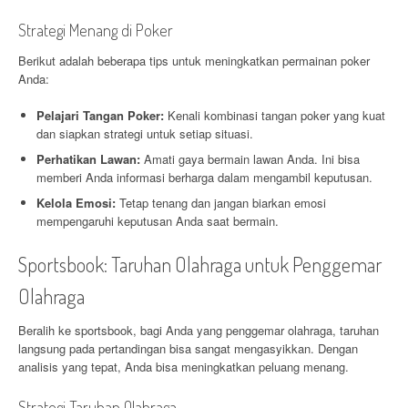
Strategi Menang di Poker
Berikut adalah beberapa tips untuk meningkatkan permainan poker
Anda:
Pelajari Tangan Poker:
Kenali kombinasi tangan poker yang kuat
dan siapkan strategi untuk setiap situasi.
Perhatikan Lawan:
Amati gaya bermain lawan Anda. Ini bisa
memberi Anda informasi berharga dalam mengambil keputusan.
Kelola Emosi:
Tetap tenang dan jangan biarkan emosi
mempengaruhi keputusan Anda saat bermain.
Sportsbook: Taruhan Olahraga untuk Penggemar
Olahraga
Beralih ke sportsbook, bagi Anda yang penggemar olahraga, taruhan
langsung pada pertandingan bisa sangat mengasyikkan. Dengan
analisis yang tepat, Anda bisa meningkatkan peluang menang.
Strategi Taruhan Olahraga