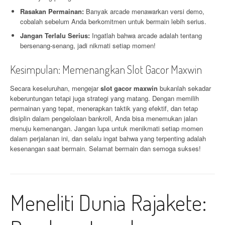
Rasakan Permainan:
Banyak arcade menawarkan versi demo,
cobalah sebelum Anda berkomitmen untuk bermain lebih serius.
Jangan Terlalu Serius:
Ingatlah bahwa arcade adalah tentang
bersenang-senang, jadi nikmati setiap momen!
Kesimpulan: Memenangkan Slot Gacor Maxwin
Secara keseluruhan, mengejar
slot gacor maxwin
bukanlah sekadar
keberuntungan tetapi juga strategi yang matang. Dengan memilih
permainan yang tepat, menerapkan taktik yang efektif, dan tetap
disiplin dalam pengelolaan bankroll, Anda bisa menemukan jalan
menuju kemenangan. Jangan lupa untuk menikmati setiap momen
dalam perjalanan ini, dan selalu ingat bahwa yang terpenting adalah
kesenangan saat bermain. Selamat bermain dan semoga sukses!
Meneliti Dunia Rajakete: