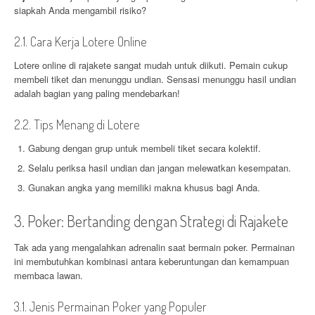
siapkah Anda mengambil risiko?
2.1. Cara Kerja Lotere Online
Lotere online di rajakete sangat mudah untuk diikuti. Pemain cukup
membeli tiket dan menunggu undian. Sensasi menunggu hasil undian
adalah bagian yang paling mendebarkan!
2.2. Tips Menang di Lotere
Gabung dengan grup untuk membeli tiket secara kolektif.
Selalu periksa hasil undian dan jangan melewatkan kesempatan.
Gunakan angka yang memiliki makna khusus bagi Anda.
3. Poker: Bertanding dengan Strategi di Rajakete
Tak ada yang mengalahkan adrenalin saat bermain poker. Permainan
ini membutuhkan kombinasi antara keberuntungan dan kemampuan
membaca lawan.
3.1. Jenis Permainan Poker yang Populer