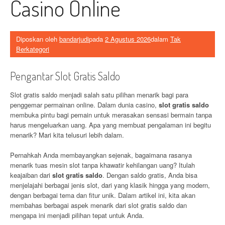
Casino Online
Diposkan oleh
bandarjudi
pada
2 Agustus 2026
dalam
Tak
Berkategori
Pengantar Slot Gratis Saldo
Slot gratis saldo menjadi salah satu pilihan menarik bagi para
penggemar permainan online. Dalam dunia casino,
slot gratis saldo
membuka pintu bagi pemain untuk merasakan sensasi bermain tanpa
harus mengeluarkan uang. Apa yang membuat pengalaman ini begitu
menarik? Mari kita telusuri lebih dalam.
Pernahkah Anda membayangkan sejenak, bagaimana rasanya
menarik tuas mesin slot tanpa khawatir kehilangan uang? Itulah
keajaiban dari
slot gratis saldo
. Dengan saldo gratis, Anda bisa
menjelajahi berbagai jenis slot, dari yang klasik hingga yang modern,
dengan berbagai tema dan fitur unik. Dalam artikel ini, kita akan
membahas berbagai aspek menarik dari slot gratis saldo dan
mengapa ini menjadi pilihan tepat untuk Anda.