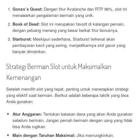
Gonzo’s Quest:
Dengan fitur Avalanche dan RTP 96%, slot ini
menawarkan pengalaman bermain yang unik.
Book of Dead:
Slot ini merupakan favorit di kalangan pemain,
dengan peluang menang yang besar berkat fitur bonusnya.
Starburst:
Meskipun sederhana, Starburst terkenal akan
pembayaran kecil yang sering, menjadikannya slot gacor yang
banyak dimainkan.
Strategi Bermain Slot untuk Maksimalkan
Kemenangan
Setelah memilih slot yang tepat, penting untuk menerapkan strategi
yang efektif saat bermain. Berikut adalah beberapa taktik yang bisa
Anda gunakan:
Atur Anggaran:
Tentukan batasan dana yang akan Anda gunakan
sebelum bermain. Jangan pernah bermain dengan uang yang tidak
bisa Anda rugikan.
Main dengan Taruhan Maksimal:
Jika memungkinkan,