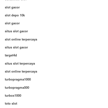
slot gacor
slot depo 10k
slot gacor
situs slot gacor
slot online terpercaya
situs slot gacor
target4d
situs slot terpercaya
slot online terpercaya
turbopragma1000
turbopragma500
turbox1000
toto slot