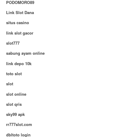
PODOMORO89
Link Slot Dana
situs casino
link slot gacor
slot777
sabung ayam online
link depo 10k
toto slot
slot
slot online
slot qris
sky99 apk
rr777slot.com
dbltoto login