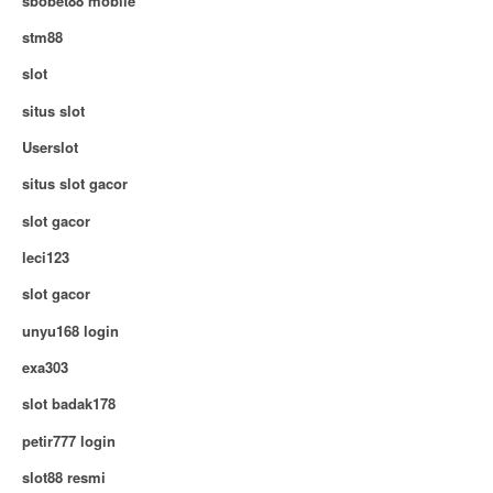
sbobet88 mobile
stm88
slot
situs slot
Userslot
situs slot gacor
slot gacor
leci123
slot gacor
unyu168 login
exa303
slot badak178
petir777 login
slot88 resmi