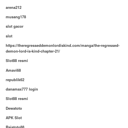
arena212
musang178
slot gacor
slot
https://theregresseddemonlordiskind.com/manga/the-regressed-
demon-lord-is-kind-chapter-21/
Slot88 resmi
Amavi68
republik62
danamax777 login
Slot88 resmi
Dewatoto
APK Slot
Rajatoto88