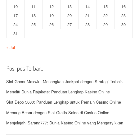
10
11
12
13
14
15
16
17
18
19
20
21
22
23
24
25
26
27
28
29
30
31
« Jul
Pos-pos Terbaru
Slot Gacor Maxwin: Menangkan Jackpot dengan Strategi Terbaik
Meneliti Dunia Rajakete: Panduan Lengkap Kasino Online
Slot Depo 5000: Panduan Lengkap untuk Pemain Casino Online
Menang Besar dengan Slot Gratis Saldo di Casino Online
Menjelajahi Sarang777: Dunia Kasino Online yang Mengasyikkan