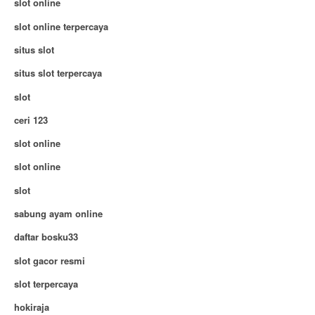
slot online
slot online terpercaya
situs slot
situs slot terpercaya
slot
ceri 123
slot online
slot online
slot
sabung ayam online
daftar bosku33
slot gacor resmi
slot terpercaya
hokiraja