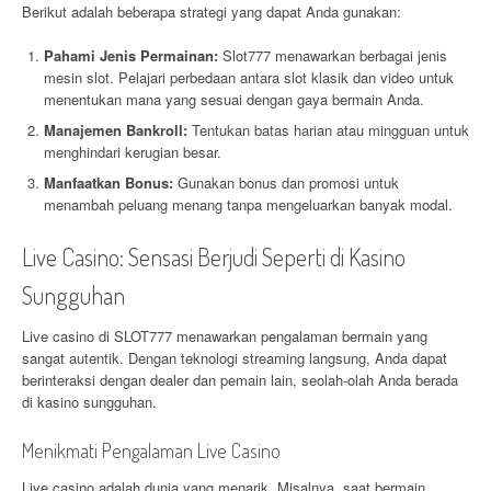
Berikut adalah beberapa strategi yang dapat Anda gunakan:
Pahami Jenis Permainan:
Slot777 menawarkan berbagai jenis
mesin slot. Pelajari perbedaan antara slot klasik dan video untuk
menentukan mana yang sesuai dengan gaya bermain Anda.
Manajemen Bankroll:
Tentukan batas harian atau mingguan untuk
menghindari kerugian besar.
Manfaatkan Bonus:
Gunakan bonus dan promosi untuk
menambah peluang menang tanpa mengeluarkan banyak modal.
Live Casino: Sensasi Berjudi Seperti di Kasino
Sungguhan
Live casino di SLOT777 menawarkan pengalaman bermain yang
sangat autentik. Dengan teknologi streaming langsung, Anda dapat
berinteraksi dengan dealer dan pemain lain, seolah-olah Anda berada
di kasino sungguhan.
Menikmati Pengalaman Live Casino
Live casino adalah dunia yang menarik. Misalnya, saat bermain