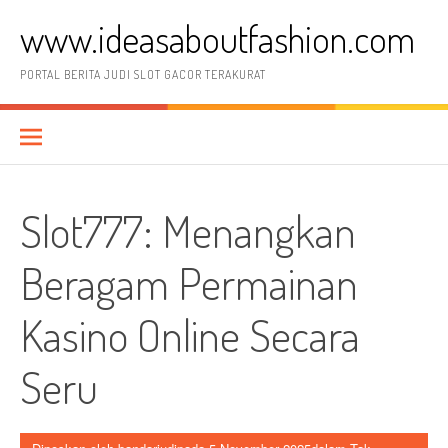
Lompat
www.ideasaboutfashion.com
ke
konten
PORTAL BERITA JUDI SLOT GACOR TERAKURAT
Slot777: Menangkan
Beragam Permainan
Kasino Online Secara
Seru