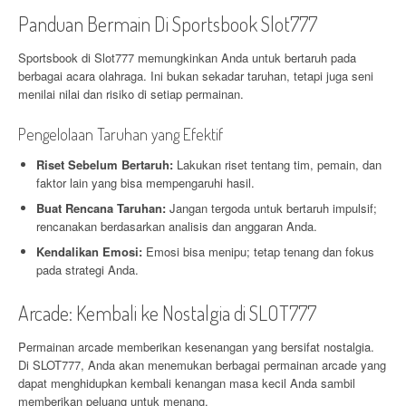
Panduan Bermain Di Sportsbook Slot777
Sportsbook di Slot777 memungkinkan Anda untuk bertaruh pada
berbagai acara olahraga. Ini bukan sekadar taruhan, tetapi juga seni
menilai nilai dan risiko di setiap permainan.
Pengelolaan Taruhan yang Efektif
Riset Sebelum Bertaruh:
Lakukan riset tentang tim, pemain, dan
faktor lain yang bisa mempengaruhi hasil.
Buat Rencana Taruhan:
Jangan tergoda untuk bertaruh impulsif;
rencanakan berdasarkan analisis dan anggaran Anda.
Kendalikan Emosi:
Emosi bisa menipu; tetap tenang dan fokus
pada strategi Anda.
Arcade: Kembali ke Nostalgia di SLOT777
Permainan arcade memberikan kesenangan yang bersifat nostalgia.
Di SLOT777, Anda akan menemukan berbagai permainan arcade yang
dapat menghidupkan kembali kenangan masa kecil Anda sambil
memberikan peluang untuk menang.