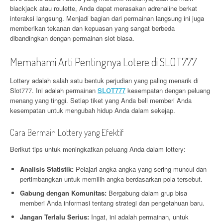
blackjack atau roulette, Anda dapat merasakan adrenaline berkat
interaksi langsung. Menjadi bagian dari permainan langsung ini juga
memberikan tekanan dan kepuasan yang sangat berbeda
dibandingkan dengan permainan slot biasa.
Memahami Arti Pentingnya Lotere di SLOT777
Lottery adalah salah satu bentuk perjudian yang paling menarik di
Slot777. Ini adalah permainan
SLOT777
kesempatan dengan peluang
menang yang tinggi. Setiap tiket yang Anda beli memberi Anda
kesempatan untuk mengubah hidup Anda dalam sekejap.
Cara Bermain Lottery yang Efektif
Berikut tips untuk meningkatkan peluang Anda dalam lottery:
Analisis Statistik:
Pelajari angka-angka yang sering muncul dan
pertimbangkan untuk memilih angka berdasarkan pola tersebut.
Gabung dengan Komunitas:
Bergabung dalam grup bisa
memberi Anda informasi tentang strategi dan pengetahuan baru.
Jangan Terlalu Serius:
Ingat, ini adalah permainan, untuk