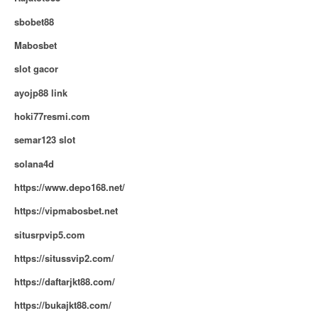
sbobet88
Mabosbet
slot gacor
ayojp88 link
hoki77resmi.com
semar123 slot
solana4d
https://www.depo168.net/
https://vipmabosbet.net
situsrpvip5.com
https://situssvip2.com/
https://daftarjkt88.com/
https://bukajkt88.com/