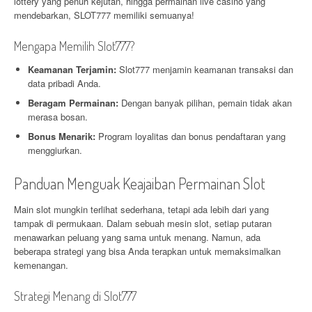
lottery yang penuh kejutan, hingga permainan live casino yang
mendebarkan, SLOT777 memiliki semuanya!
Mengapa Memilih Slot777?
Keamanan Terjamin:
Slot777 menjamin keamanan transaksi dan
data pribadi Anda.
Beragam Permainan:
Dengan banyak pilihan, pemain tidak akan
merasa bosan.
Bonus Menarik:
Program loyalitas dan bonus pendaftaran yang
menggiurkan.
Panduan Menguak Keajaiban Permainan Slot
Main slot mungkin terlihat sederhana, tetapi ada lebih dari yang
tampak di permukaan. Dalam sebuah mesin slot, setiap putaran
menawarkan peluang yang sama untuk menang. Namun, ada
beberapa strategi yang bisa Anda terapkan untuk memaksimalkan
kemenangan.
Strategi Menang di Slot777