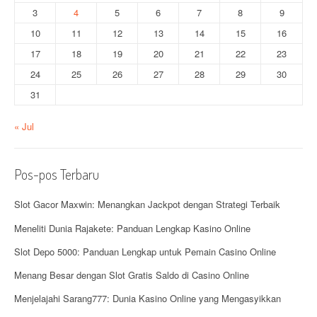
3
4
5
6
7
8
9
s
10
11
12
13
14
15
16
17
18
19
20
21
22
23
24
25
26
27
28
29
30
31
« Jul
Pos-pos Terbaru
Slot Gacor Maxwin: Menangkan Jackpot dengan Strategi Terbaik
Meneliti Dunia Rajakete: Panduan Lengkap Kasino Online
Slot Depo 5000: Panduan Lengkap untuk Pemain Casino Online
Menang Besar dengan Slot Gratis Saldo di Casino Online
Menjelajahi Sarang777: Dunia Kasino Online yang Mengasyikkan