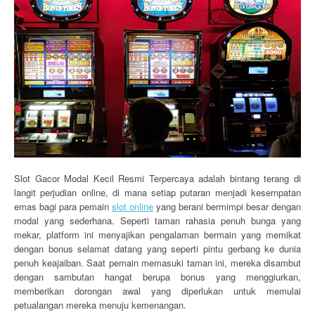
Slot Gacor Modal Kecil Resmi Terpercaya adalah bintang terang di
langit perjudian online, di mana setiap putaran menjadi kesempatan
emas bagi para pemain
slot online
yang berani bermimpi besar dengan
modal yang sederhana. Seperti taman rahasia penuh bunga yang
mekar, platform ini menyajikan pengalaman bermain yang memikat
dengan bonus selamat datang yang seperti pintu gerbang ke dunia
penuh keajaiban. Saat pemain memasuki taman ini, mereka disambut
dengan sambutan hangat berupa bonus yang menggiurkan,
memberikan dorongan awal yang diperlukan untuk memulai
petualangan mereka menuju kemenangan.