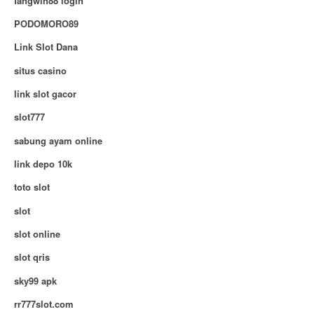
fangwin88 login
PODOMORO89
Link Slot Dana
situs casino
link slot gacor
slot777
sabung ayam online
link depo 10k
toto slot
slot
slot online
slot qris
sky99 apk
rr777slot.com