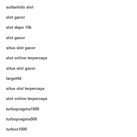
sultanlido slot
slot gacor
slot depo 10k
slot gacor
situs slot gacor
slot online terpercaya
situs slot gacor
target4d
situs slot terpercaya
slot online terpercaya
turbopragma1000
turbopragma500
turbox1000