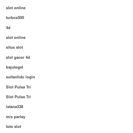
slot online
turbox500
4d
slot online
situs slot
slot gacor 4d
bajutogel
sultanlido login
Slot Pulsa Tri
Slot Pulsa Tri
istana338
mix parlay
toto slot