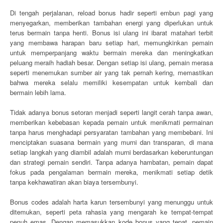
Di tengah perjalanan, reload bonus hadir seperti embun pagi yang
menyegarkan, memberikan tambahan energi yang diperlukan untuk
terus bermain tanpa henti. Bonus isi ulang ini ibarat matahari terbit
yang membawa harapan baru setiap hari, memungkinkan pemain
untuk memperpanjang waktu bermain mereka dan meningkatkan
peluang meraih hadiah besar. Dengan setiap isi ulang, pemain merasa
seperti menemukan sumber air yang tak pernah kering, memastikan
bahwa mereka selalu memiliki kesempatan untuk kembali dan
bermain lebih lama.
Tidak adanya bonus setoran menjadi seperti langit cerah tanpa awan,
memberikan kebebasan kepada pemain untuk menikmati permainan
tanpa harus menghadapi persyaratan tambahan yang membebani. Ini
menciptakan suasana bermain yang murni dan transparan, di mana
setiap langkah yang diambil adalah murni berdasarkan keberuntungan
dan strategi pemain sendiri. Tanpa adanya hambatan, pemain dapat
fokus pada pengalaman bermain mereka, menikmati setiap detik
tanpa kekhawatiran akan biaya tersembunyi.
Bonus codes adalah harta karun tersembunyi yang menunggu untuk
ditemukan, seperti peta rahasia yang mengarah ke tempat-tempat
penuh emas. Dengan memasukkan kode bonus yang tepat, pemain