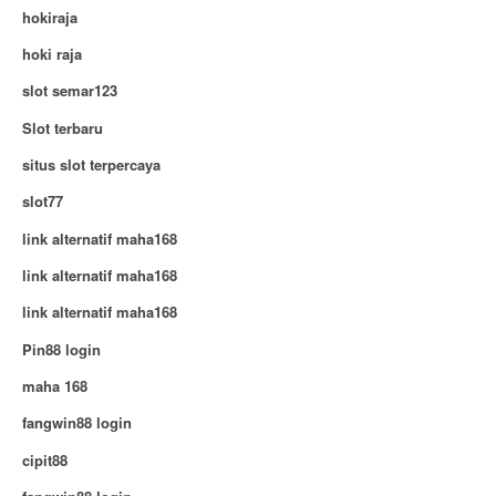
hokiraja
hoki raja
slot semar123
Slot terbaru
situs slot terpercaya
slot77
link alternatif maha168
link alternatif maha168
link alternatif maha168
Pin88 login
maha 168
fangwin88 login
cipit88