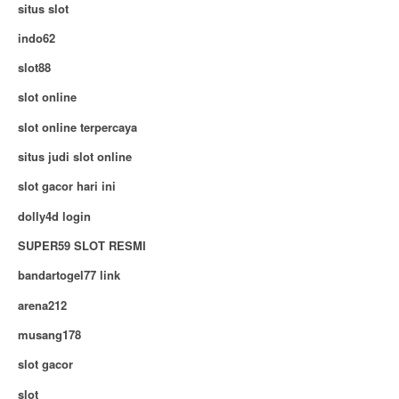
situs slot
indo62
slot88
slot online
slot online terpercaya
situs judi slot online
slot gacor hari ini
dolly4d login
SUPER59 SLOT RESMI
bandartogel77 link
arena212
musang178
slot gacor
slot