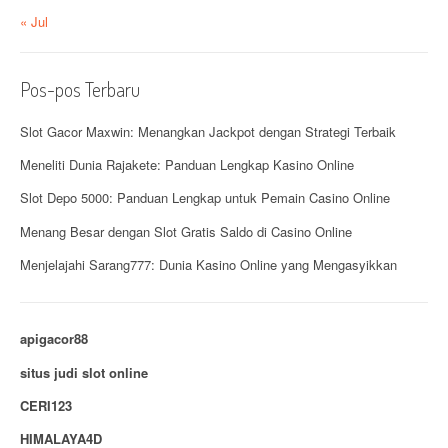
« Jul
Pos-pos Terbaru
Slot Gacor Maxwin: Menangkan Jackpot dengan Strategi Terbaik
Meneliti Dunia Rajakete: Panduan Lengkap Kasino Online
Slot Depo 5000: Panduan Lengkap untuk Pemain Casino Online
Menang Besar dengan Slot Gratis Saldo di Casino Online
Menjelajahi Sarang777: Dunia Kasino Online yang Mengasyikkan
apigacor88
situs judi slot online
CERI123
HIMALAYA4D