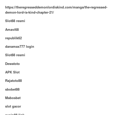
https://theregresseddemonlordiskind.com/manga/the-regressed-
demon-lord-is-kind-chapter-21/
Slot88 resmi
Amavi68
republik62
danamax777 login
Slot88 resmi
Dewatoto
APK Slot
Rajatoto88
sbobet88
Mabosbet
slot gacor
ayojp88 link