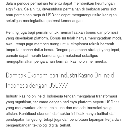
dalam periode permainan tertentu dapat memberikan keuntungan
signifikan. Selain itu, diversifikasi permainan di berbagai jenis slot
atau permainan meja di USD777 dapat mengurangi risiko kerugian
sekaligus meningkatkan potensi kemenangan.
Penting juga bagi pemain untuk memanfaatkan bonus dan promosi
yang disediakan platform. Bonus ini tidak hanya meningkatkan modal
awal, tetapi juga memberi ruang untuk eksplorasi teknik bertaruh
tanpa tambahan risiko besar. Dengan penerapan strategi yang tepat,
pemain dapat meraih kemenangan maksimal sekaligus
mengoptimalkan pengalaman bermain kasino online mereka.
Dampak Ekonomi dari Industri Kasino Online di
Indonesia dengan USD777
Industri kasino online di Indonesia tengah mengalami transformasi
yang signifikan, terutama dengan hadirnya platform seperti USD777
yang menawarkan akses lebih luas dan metode transaksi yang
efisien. Kontribusi ekonomi dari sektor ini tidak hanya terlihat dari
pendapatan langsung, tetapi juga dari penciptaan lapangan kerja dan
pengembangan teknologi digital terkait.