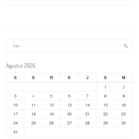
v
i
g
a
Cari
s
untuk:
i
Agustus 2026
p
S
S
R
K
J
S
M
o
1
2
s
3
4
5
6
7
8
9
10
11
12
13
14
15
16
17
18
19
20
21
22
23
24
25
26
27
28
29
30
31