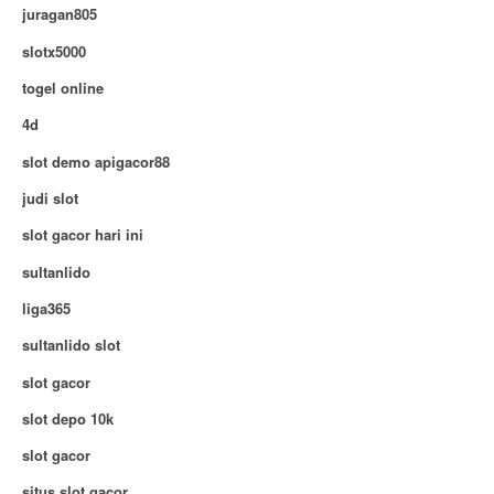
juragan805
slotx5000
togel online
4d
slot demo apigacor88
judi slot
slot gacor hari ini
sultanlido
liga365
sultanlido slot
slot gacor
slot depo 10k
slot gacor
situs slot gacor