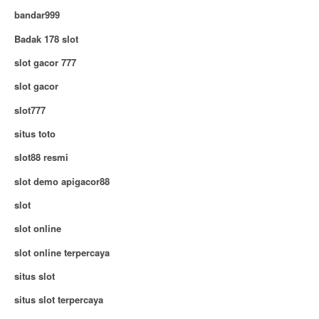
bandar999
Badak 178 slot
slot gacor 777
slot gacor
slot777
situs toto
slot88 resmi
slot demo apigacor88
slot
slot online
slot online terpercaya
situs slot
situs slot terpercaya