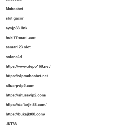
Mabosbet
slot gacor
ayojp88 link
hoki77resmi.com
semar123 slot
solana4d
https://www.depo168.net/
https://vipmabosbet.net
situsrpvip5.com
https://situssvip2.com/
https://daftarjkt88.com/
https://bukajkt88.com/
JKT88