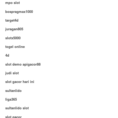
mpo slot
bospragmax1000
target4d
juragan805
slotx5000
togel online
4d
slot demo apigacor88
judi slot
slot gacor hari ini
sultanlido
liga365
sultanlido slot
slot gacor