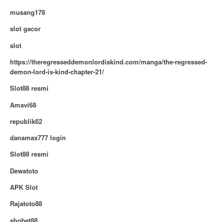
musang178
slot gacor
slot
https://theregresseddemonlordiskind.com/manga/the-regressed-
demon-lord-is-kind-chapter-21/
Slot88 resmi
Amavi68
republik62
danamax777 login
Slot88 resmi
Dewatoto
APK Slot
Rajatoto88
sbobet88