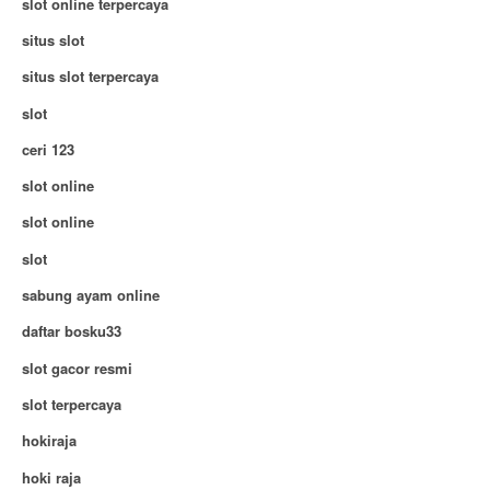
slot online terpercaya
situs slot
situs slot terpercaya
slot
ceri 123
slot online
slot online
slot
sabung ayam online
daftar bosku33
slot gacor resmi
slot terpercaya
hokiraja
hoki raja