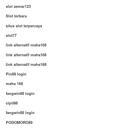
slot semar123
Slot terbaru
situs slot terpercaya
slot77
link alternatif maha168
link alternatif maha168
link alternatif maha168
Pin88 login
maha 168
fangwin88 login
cipit88
fangwin88 login
PODOMORO89