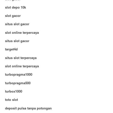
slot depo 10k
slot gacor
situs slot gacor
slot online terpercaya
situs slot gacor
target4d
situs slot terpercaya
slot online terpercaya
turbopragma1000
turbopragma500
turbox1000
toto slot
deposit pulsa tanpa potongan