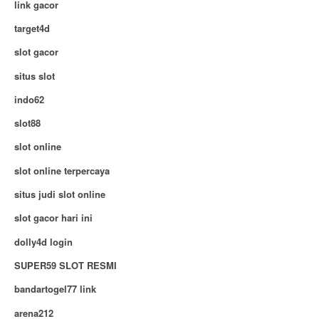
link gacor
target4d
slot gacor
situs slot
indo62
slot88
slot online
slot online terpercaya
situs judi slot online
slot gacor hari ini
dolly4d login
SUPER59 SLOT RESMI
bandartogel77 link
arena212