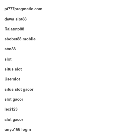
pt777pragmatic.com
dewa slot88
Rajatoto88
sbobet88 mobile
stm88
slot
situs slot
Userslot
situs slot gacor
slot gacor
leci123
slot gacor
unyu168 login