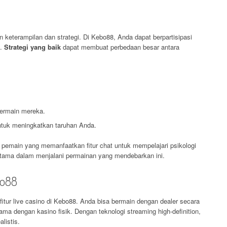
eterampilan dan strategi. Di Kebo88, Anda dapat berpartisipasi
f.
Strategi yang baik
dapat membuat perbedaan besar antara
bermain mereka.
tuk meningkatkan taruhan Anda.
g pemain yang memanfaatkan fitur chat untuk mempelajari psikologi
 utama dalam menjalani permainan yang mendebarkan ini.
bo88
fitur live casino di Kebo88. Anda bisa bermain dengan dealer secara
a dengan kasino fisik. Dengan teknologi streaming high-definition,
alistis.