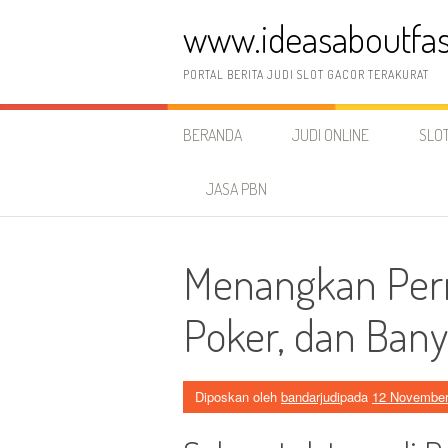
Lompat
www.ideasaboutfa
ke
konten
PORTAL BERITA JUDI SLOT GACOR TERAKURAT
BERANDA
JUDI ONLINE
SLOT
JASA PBN
Menangkan Perm
Poker, dan Bany
Diposkan oleh
bandarjudi
pada
12 November