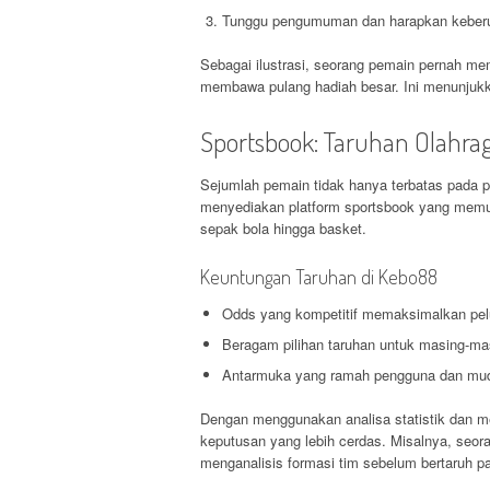
Tunggu pengumuman dan harapkan keberu
Sebagai ilustrasi, seorang pemain pernah me
membawa pulang hadiah besar. Ini menunjukk
Sportsbook: Taruhan Olahra
Sejumlah pemain tidak hanya terbatas pada p
menyediakan platform sportsbook yang memung
sepak bola hingga basket.
Keuntungan Taruhan di Kebo88
Odds yang kompetitif memaksimalkan pe
Beragam pilihan taruhan untuk masing-ma
Antarmuka yang ramah pengguna dan mud
Dengan menggunakan analisa statistik dan men
keputusan yang lebih cerdas. Misalnya, seor
menganalisis formasi tim sebelum bertaruh pa