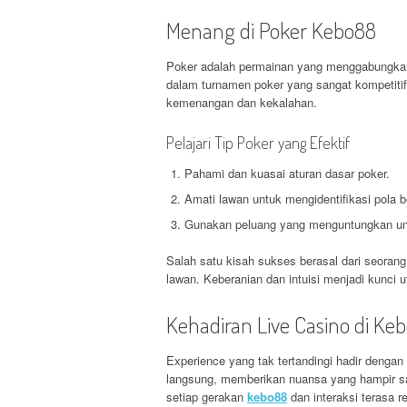
Menang di Poker Kebo88
Poker adalah permainan yang menggabungkan k
dalam turnamen poker yang sangat kompetiti
kemenangan dan kekalahan.
Pelajari Tip Poker yang Efektif
Pahami dan kuasai aturan dasar poker.
Amati lawan untuk mengidentifikasi pola 
Gunakan peluang yang menguntungkan un
Salah satu kisah sukses berasal dari seoran
lawan. Keberanian dan intuisi menjadi kunci
Kehadiran Live Casino di Ke
Experience yang tak tertandingi hadir dengan 
langsung, memberikan nuansa yang hampir sam
setiap gerakan
kebo88
dan interaksi terasa re