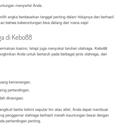
ntungan menyertai Anda.
milih angka berdasarkan tanggal penting dalam hidupnya dan berhasil
an bahwa keberuntungan bisa datang dari mana saja!
ga di Kebo88
ermainan kasino, tetapi juga menyukai taruhan olahraga. Kebo88
kinkan Anda untuk bertaruh pada berbagai jenis olahraga, dari
luang kemenangan.
sing pertandingan.
ah dinavigasi.
gikuti berita terkini seputar tim atau atlet, Anda dapat membuat
ang penggemar olahraga berhasil meraih keuntungan besar dengan
da pertandingan penting.