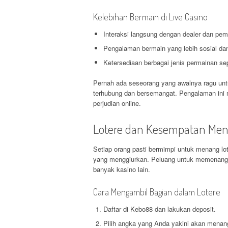
Kelebihan Bermain di Live Casino
Interaksi langsung dengan dealer dan pem
Pengalaman bermain yang lebih sosial d
Ketersediaan berbagai jenis permainan sepe
Pernah ada seseorang yang awalnya ragu un
terhubung dan bersemangat. Pengalaman ini 
perjudian online.
Lotere dan Kesempatan Men
Setiap orang pasti bermimpi untuk menang l
yang menggiurkan. Peluang untuk memenangkan 
banyak kasino lain.
Cara Mengambil Bagian dalam Lotere
Daftar di Kebo88 dan lakukan deposit.
Pilih angka yang Anda yakini akan menan