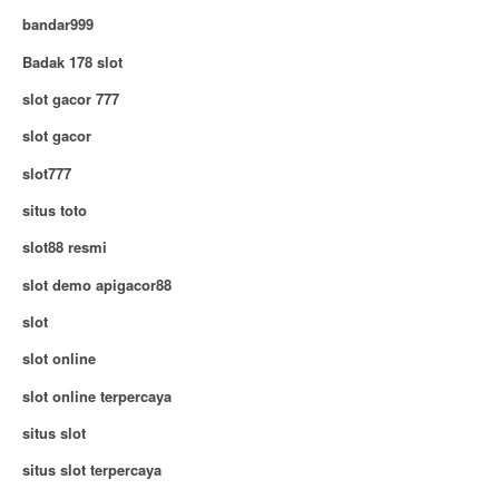
bandar999
Badak 178 slot
slot gacor 777
slot gacor
slot777
situs toto
slot88 resmi
slot demo apigacor88
slot
slot online
slot online terpercaya
situs slot
situs slot terpercaya