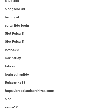
situs slot
slot gacor 4d
bajutogel
sultanlido login
Slot Pulsa Tri
Slot Pulsa Tri
istana338
mix parlay
toto slot
login sultanlido
Rajacasino88
https://broadlandsarchives.com/
slot
semar123