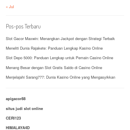
« Jul
Pos-pos Terbaru
Slot Gacor Maxwin: Menangkan Jackpot dengan Strategi Terbaik
Meneliti Dunia Rajakete: Panduan Lengkap Kasino Online
Slot Depo 5000: Panduan Lengkap untuk Pemain Casino Online
Menang Besar dengan Slot Gratis Saldo di Casino Online
Menjelajahi Sarang777: Dunia Kasino Online yang Mengasyikkan
apigacor88
situs judi slot online
CERI123
HIMALAYA4D