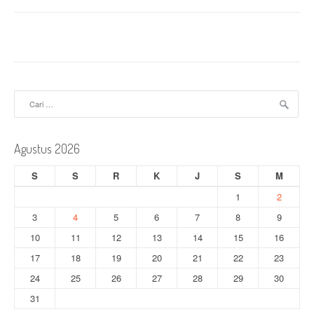
a
v
i
g
Cari
a
untuk:
s
Agustus 2026
i
S
S
R
K
J
S
M
p
1
2
o
3
4
5
6
7
8
9
s
10
11
12
13
14
15
16
17
18
19
20
21
22
23
24
25
26
27
28
29
30
31