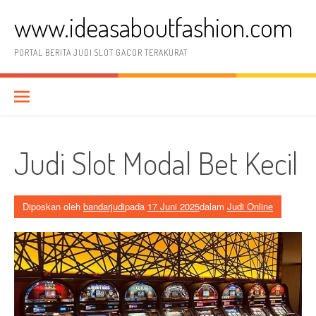
Lompat
www.ideasaboutfashion.com
ke
konten
PORTAL BERITA JUDI SLOT GACOR TERAKURAT
Judi Slot Modal Bet Kecil
Diposkan oleh
bandarjudi
pada
17 Juni 2025
dalam
Judi Online