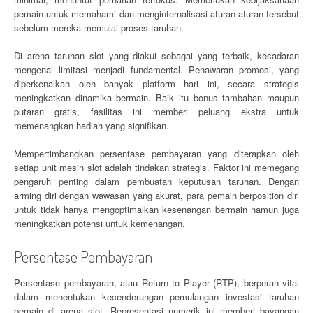
pemain untuk memahami dan menginternalisasi aturan-aturan tersebut
sebelum mereka memulai proses taruhan.
Di arena taruhan slot yang diakui sebagai yang terbaik, kesadaran
mengenai limitasi menjadi fundamental. Penawaran promosi, yang
diperkenalkan oleh banyak platform hari ini, secara strategis
meningkatkan dinamika bermain. Baik itu bonus tambahan maupun
putaran gratis, fasilitas ini memberi peluang ekstra untuk
memenangkan hadiah yang signifikan.
Mempertimbangkan persentase pembayaran yang diterapkan oleh
setiap unit mesin slot adalah tindakan strategis. Faktor ini memegang
pengaruh penting dalam pembuatan keputusan taruhan. Dengan
arming diri dengan wawasan yang akurat, para pemain berposition diri
untuk tidak hanya mengoptimalkan kesenangan bermain namun juga
meningkatkan potensi untuk kemenangan.
Persentase Pembayaran
Persentase pembayaran, atau Return to Player (RTP), berperan vital
dalam menentukan kecenderungan pemulangan investasi taruhan
pemain di arena slot. Representasi numerik ini memberi bayangan