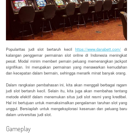
Popularitas judi slot bertaruh kecil
https://www.danabett.com/
di
kalangan penggemar permainan slot online di Indonesia meningkat
pesat. Modal minim memberi pemain peluang memenangkan jackpot
signifikan. Ini merupakan permainan yang menawarkan kemudahan
dan kecepatan dalam bermain, sehingga menarik minat banyak orang.
Dalam rangkaian pembahasan ini, kita akan menggali berbagai ragam
judi slot bertaruh kecil. Selain itu, kita juga akan membahas tentang
metode efektif dalam menemukan situs judi slot resmi yang kredibel.
Hal ini bertujuan untuk memaksimalkan pengalaman taruhan slot yang
unggul. Bersiaplah untuk mengeksplorasi keseruan dan peluang baru
dalam universitas judi slot.
Gameplay