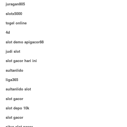
juragan805
slotx5000
togel online
4d
slot demo apigacor88
judi slot
slot gacor hari ini
sultanlido
liga365
sultanlido slot
slot gacor
slot depo 10k
slot gacor
situs slot gacor