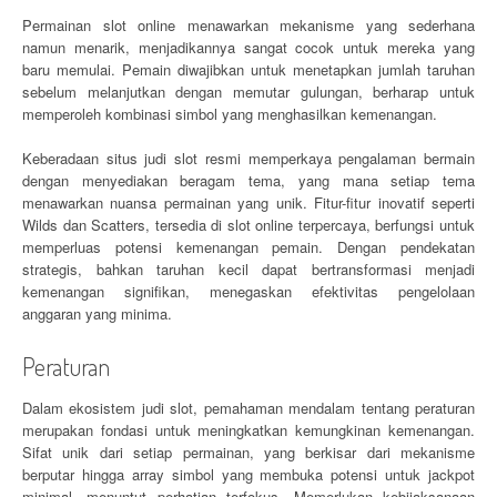
Permainan slot online menawarkan mekanisme yang sederhana
namun menarik, menjadikannya sangat cocok untuk mereka yang
baru memulai. Pemain diwajibkan untuk menetapkan jumlah taruhan
sebelum melanjutkan dengan memutar gulungan, berharap untuk
memperoleh kombinasi simbol yang menghasilkan kemenangan.
Keberadaan situs judi slot resmi memperkaya pengalaman bermain
dengan menyediakan beragam tema, yang mana setiap tema
menawarkan nuansa permainan yang unik. Fitur-fitur inovatif seperti
Wilds dan Scatters, tersedia di slot online terpercaya, berfungsi untuk
memperluas potensi kemenangan pemain. Dengan pendekatan
strategis, bahkan taruhan kecil dapat bertransformasi menjadi
kemenangan signifikan, menegaskan efektivitas pengelolaan
anggaran yang minima.
Peraturan
Dalam ekosistem judi slot, pemahaman mendalam tentang peraturan
merupakan fondasi untuk meningkatkan kemungkinan kemenangan.
Sifat unik dari setiap permainan, yang berkisar dari mekanisme
berputar hingga array simbol yang membuka potensi untuk jackpot
minimal, menuntut perhatian terfokus. Memerlukan kebijaksanaan