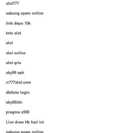
slot777
sabung ayam online
link depo 10k
toto slot
slot
slot online
slot qris
sky99 apk
rr777slot.com
dbltoto login
sky99idn
pragma x500
Live draw Hk hari ini
sabung ayam online