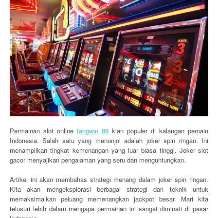
Permainan slot online
fangwin 88
kian populer di kalangan pemain
Indonesia. Salah satu yang menonjol adalah joker spin ringan. Ini
menampilkan tingkat kemenangan yang luar biasa tinggi. Joker slot
gacor menyajikan pengalaman yang seru dan menguntungkan.
Artikel ini akan membahas strategi menang dalam joker spin ringan.
Kita akan mengeksplorasi berbagai strategi dan teknik untuk
memaksimalkan peluang memenangkan jackpot besar. Mari kita
telusuri lebih dalam mengapa permainan ini sangat diminati di pasar