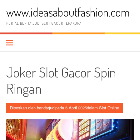
Lompat
www.ideasaboutfashion.com
ke
konten
PORTAL BERITA JUDI SLOT GACOR TERAKURAT
Joker Slot Gacor Spin
Ringan
Diposkan oleh
bandarjudi
pada
6 April 2025
dalam
Slot Online