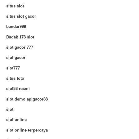
situs slot
situs slot gacor
bandar999
Badak 178 slot
slot gacor 777
slot gacor
slot777
situs toto
slot88 resmi
slot demo apigacor88
slot
slot online
slot online terpercaya