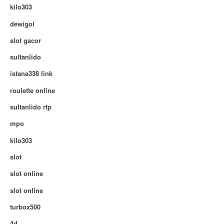
kilo303
dewigol
slot gacor
sultanlido
istana338 link
roulette online
sultanlido rtp
mpo
kilo303
slot
slot online
slot online
turbox500
4d