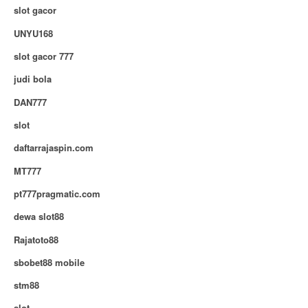
slot gacor
UNYU168
slot gacor 777
judi bola
DAN777
slot
daftarrajaspin.com
MT777
pt777pragmatic.com
dewa slot88
Rajatoto88
sbobet88 mobile
stm88
slot