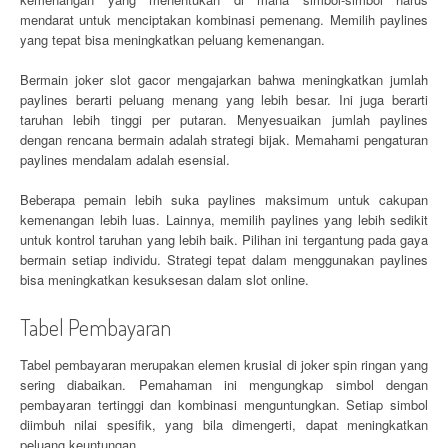
mendarat untuk menciptakan kombinasi pemenang. Memilih paylines
yang tepat bisa meningkatkan peluang kemenangan.
Bermain joker slot gacor mengajarkan bahwa meningkatkan jumlah
paylines berarti peluang menang yang lebih besar. Ini juga berarti
taruhan lebih tinggi per putaran. Menyesuaikan jumlah paylines
dengan rencana bermain adalah strategi bijak. Memahami pengaturan
paylines mendalam adalah esensial.
Beberapa pemain lebih suka paylines maksimum untuk cakupan
kemenangan lebih luas. Lainnya, memilih paylines yang lebih sedikit
untuk kontrol taruhan yang lebih baik. Pilihan ini tergantung pada gaya
bermain setiap individu. Strategi tepat dalam menggunakan paylines
bisa meningkatkan kesuksesan dalam slot online.
Tabel Pembayaran
Tabel pembayaran merupakan elemen krusial di joker spin ringan yang
sering diabaikan. Pemahaman ini mengungkap simbol dengan
pembayaran tertinggi dan kombinasi menguntungkan. Setiap simbol
diimbuh nilai spesifik, yang bila dimengerti, dapat meningkatkan
peluang keuntungan.