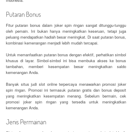
Indonesia.
Putaran Bonus
Fitur putaran bonus dalam joker spin ringan sangat ditunggu-tunggu
oleh pemain. Ini bukan hanya meningkatkan keseruan, tetapi juga
peluang mendapatkan hadiah besar meningkat. Di saat putaran bonus,
kombinasi kemenangan menjadi lebih mudah tercapai.
Untuk memanfaatkan putaran bonus dengan efektif, perhatikan simbol
khusus di layar. Simbol-simbol ini bisa membuka akses ke bonus
tambahan, memberi kesempatan besar meningkatkan saldo
kemenangan Anda.
Banyak situs judi slot online terpercaya menawarkan promosi joker
spin ringan. Promosi ini termasuk putaran gratis dan bonus deposit
yang meningkatkan kesempatan menang. Sebelum bermain, cek
promosi joker spin ringan yang tersedia untuk meningkatkan
kemenangan Anda.
Jenis Permainan