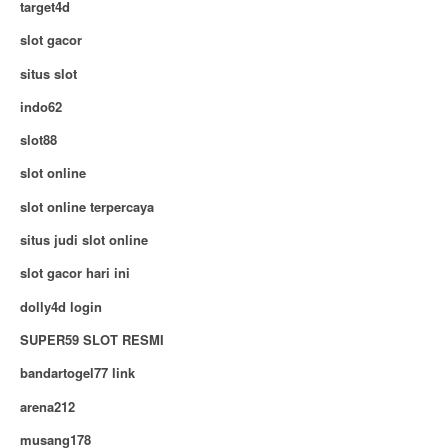
target4d
slot gacor
situs slot
indo62
slot88
slot online
slot online terpercaya
situs judi slot online
slot gacor hari ini
dolly4d login
SUPER59 SLOT RESMI
bandartogel77 link
arena212
musang178