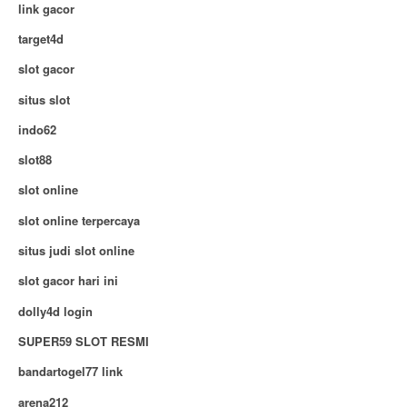
link gacor
target4d
slot gacor
situs slot
indo62
slot88
slot online
slot online terpercaya
situs judi slot online
slot gacor hari ini
dolly4d login
SUPER59 SLOT RESMI
bandartogel77 link
arena212