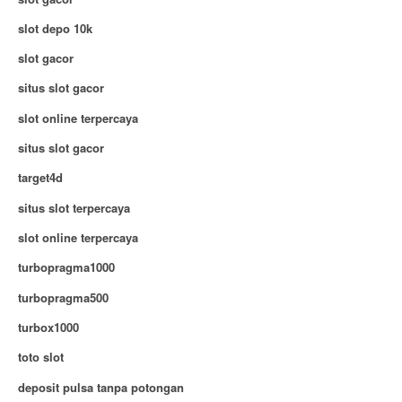
slot depo 10k
slot gacor
situs slot gacor
slot online terpercaya
situs slot gacor
target4d
situs slot terpercaya
slot online terpercaya
turbopragma1000
turbopragma500
turbox1000
toto slot
deposit pulsa tanpa potongan