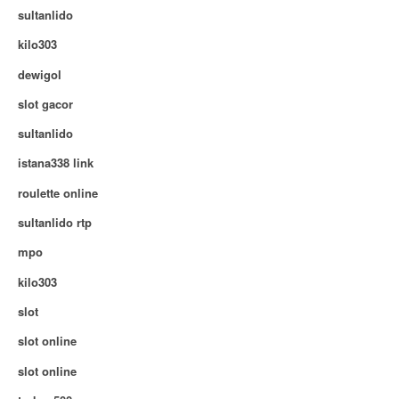
sultanlido
kilo303
dewigol
slot gacor
sultanlido
istana338 link
roulette online
sultanlido rtp
mpo
kilo303
slot
slot online
slot online