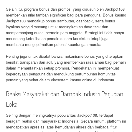
Selain itu, program bonus dan promosi yang disusun oleh Jackpot108
memberikan nilai tambah signifikan bagi para pengguna. Bonus kasino
Jackpot108 mencakup bonus sambutan, cashback, serta bonus
loyalitas yang dirancang untuk meningkatkan daya tarik dan
memperpanjang durasi bermain para anggota. Strategi ini tidak hanya
mendorong keterlibatan pemain secara konsisten tetapi juga
membantu mengoptimalkan potensi keuntungan mereka.
Penting juga untuk dicatat bahwa mekanisme bonus yang diterapkan
bersifat transparan dan adil, yang memberikan rasa aman bagi pemain
dalam memanfaatkan setiap promosi. Pendekatan ini memperkuat
kepercayaan pengguna dan mendukung pertumbuhan komunitas
pemain yang sehat dalam ekosistem kasino online di Indonesia.
Reaksi Masyarakat dan Dampak Industri Perjudian
Lokal
Seiring dengan meningkatnya popularitas Jackpot108, terdapat
beragam reaksi dari masyarakat Indonesia. Secara umum, platform ini
mendapatkan apresiasi atas kemudahan akses dan berbagai fitur