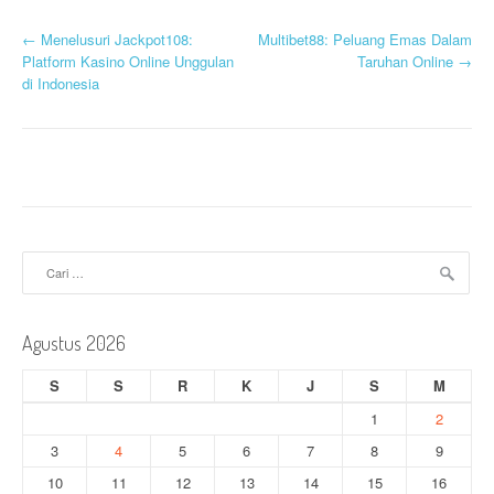
N
←
Menelusuri Jackpot108:
Multibet88: Peluang Emas Dalam
Platform Kasino Online Unggulan
Taruhan Online
→
a
di Indonesia
v
i
g
a
Cari
s
untuk:
i
Agustus 2026
p
S
S
R
K
J
S
M
o
1
2
s
3
4
5
6
7
8
9
10
11
12
13
14
15
16