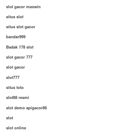
slot gacor maxwin
situs slot
situs slot gacor
bandar999
Badak 178 slot
slot gacor 777
slot gacor
slot777
situs toto
slot88 resmi
slot demo apigacor88
slot
slot online