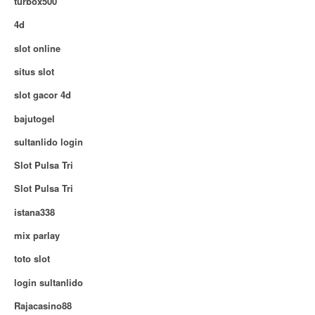
turbox500
4d
slot online
situs slot
slot gacor 4d
bajutogel
sultanlido login
Slot Pulsa Tri
Slot Pulsa Tri
istana338
mix parlay
toto slot
login sultanlido
Rajacasino88