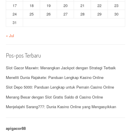
17
18
19
20
21
22
23
24
25
26
27
28
29
30
31
« Jul
Pos-pos Terbaru
Slot Gacor Maxwin: Menangkan Jackpot dengan Strategi Terbaik
Meneliti Dunia Rajakete: Panduan Lengkap Kasino Online
Slot Depo 5000: Panduan Lengkap untuk Pemain Casino Online
Menang Besar dengan Slot Gratis Saldo di Casino Online
Menjelajahi Sarang777: Dunia Kasino Online yang Mengasyikkan
apigacor88