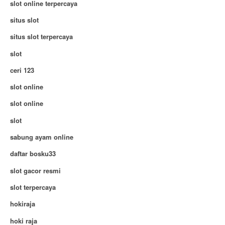
slot online terpercaya
situs slot
situs slot terpercaya
slot
ceri 123
slot online
slot online
slot
sabung ayam online
daftar bosku33
slot gacor resmi
slot terpercaya
hokiraja
hoki raja