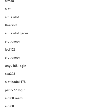
stm88
slot
situs slot
Userslot
situs slot gacor
slot gacor
leci123
slot gacor
unyu168 login
exa303
slot badak178
petir777 login
slot88 resmi
slot88