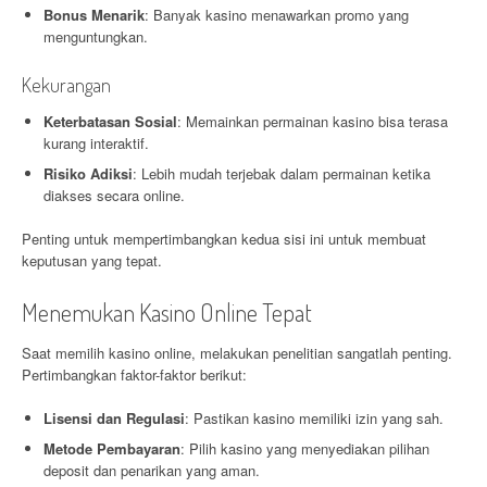
Bonus Menarik
: Banyak kasino menawarkan promo yang
menguntungkan.
Kekurangan
Keterbatasan Sosial
: Memainkan permainan kasino bisa terasa
kurang interaktif.
Risiko Adiksi
: Lebih mudah terjebak dalam permainan ketika
diakses secara online.
Penting untuk mempertimbangkan kedua sisi ini untuk membuat
keputusan yang tepat.
Menemukan Kasino Online Tepat
Saat memilih kasino online, melakukan penelitian sangatlah penting.
Pertimbangkan faktor-faktor berikut:
Lisensi dan Regulasi
: Pastikan kasino memiliki izin yang sah.
Metode Pembayaran
: Pilih kasino yang menyediakan pilihan
deposit dan penarikan yang aman.