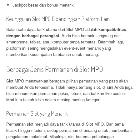
Jackpot besar dan bonus menarik
Keunggulan Slot MPO Dibandingkan Platform Lain
Salah satu daya tarik utama dari Slot MPO adalah
kompatibilitas
dengan berbagai perangkat
. Anda bisa bermain langsung dari
smartphone, tablet, atau komputer tanpa terbatas. Ditambah lagi,
platform ini sering mengadakan event-event menarik yang
memberikan kesempatan tambahan untuk menang.
Berbagai Jenis Permainan di Slot MPO
Slot MPO menawarkan beragam pilihan permainan yang pasti akan
membuat Anda terkesima. Tidak hanya tentang slot, di sini Anda juga
bisa menemukan permainan poker, lotere, dan bahkan live casino.
Mari kita telaah lebih dalam masing-masing kategori.
Permainan Slot yang Menarik
Permainan slot menjadi daya tarik utama di Slot MPO. Dari tema
klasik hingga modern, setiap permainan dirancang untuk memberikan
pengalaman maksimal. Misalnya, slot bertema petualangan