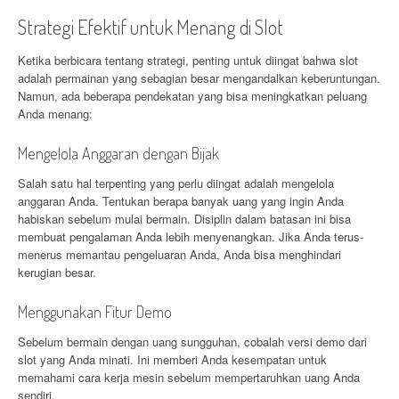
Strategi Efektif untuk Menang di Slot
Ketika berbicara tentang strategi, penting untuk diingat bahwa slot
adalah permainan yang sebagian besar mengandalkan keberuntungan.
Namun, ada beberapa pendekatan yang bisa meningkatkan peluang
Anda menang:
Mengelola Anggaran dengan Bijak
Salah satu hal terpenting yang perlu diingat adalah mengelola
anggaran Anda. Tentukan berapa banyak uang yang ingin Anda
habiskan sebelum mulai bermain. Disiplin dalam batasan ini bisa
membuat pengalaman Anda lebih menyenangkan. Jika Anda terus-
menerus memantau pengeluaran Anda, Anda bisa menghindari
kerugian besar.
Menggunakan Fitur Demo
Sebelum bermain dengan uang sungguhan, cobalah versi demo dari
slot yang Anda minati. Ini memberi Anda kesempatan untuk
memahami cara kerja mesin sebelum mempertaruhkan uang Anda
sendiri.