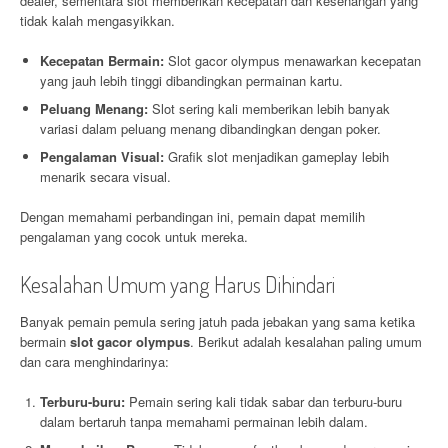
dealer, sementara slot memberikan kecepatan dan kesenangan yang
tidak kalah mengasyikkan.
Kecepatan Bermain:
Slot gacor olympus menawarkan kecepatan
yang jauh lebih tinggi dibandingkan permainan kartu.
Peluang Menang:
Slot sering kali memberikan lebih banyak
variasi dalam peluang menang dibandingkan dengan poker.
Pengalaman Visual:
Grafik slot menjadikan gameplay lebih
menarik secara visual.
Dengan memahami perbandingan ini, pemain dapat memilih
pengalaman yang cocok untuk mereka.
Kesalahan Umum yang Harus Dihindari
Banyak pemain pemula sering jatuh pada jebakan yang sama ketika
bermain
slot gacor olympus
. Berikut adalah kesalahan paling umum
dan cara menghindarinya:
Terburu-buru:
Pemain sering kali tidak sabar dan terburu-buru
dalam bertaruh tanpa memahami permainan lebih dalam.