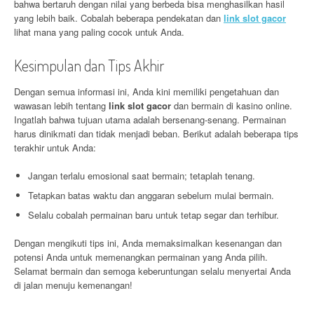
bahwa bertaruh dengan nilai yang berbeda bisa menghasilkan hasil
yang lebih baik. Cobalah beberapa pendekatan dan
link slot gacor
lihat mana yang paling cocok untuk Anda.
Kesimpulan dan Tips Akhir
Dengan semua informasi ini, Anda kini memiliki pengetahuan dan
wawasan lebih tentang
link slot gacor
dan bermain di kasino online.
Ingatlah bahwa tujuan utama adalah bersenang-senang. Permainan
harus dinikmati dan tidak menjadi beban. Berikut adalah beberapa tips
terakhir untuk Anda:
Jangan terlalu emosional saat bermain; tetaplah tenang.
Tetapkan batas waktu dan anggaran sebelum mulai bermain.
Selalu cobalah permainan baru untuk tetap segar dan terhibur.
Dengan mengikuti tips ini, Anda memaksimalkan kesenangan dan
potensi Anda untuk memenangkan permainan yang Anda pilih.
Selamat bermain dan semoga keberuntungan selalu menyertai Anda
di jalan menuju kemenangan!