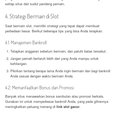
setiap situs dari sudut pandang pemain.
4. Strategi Bermain di Slot
Saat bermain slot, memiliki strategi yang tepat dapat membuat
perbedaan besar. Berikut beberapa tips yang bisa Anda terapkan.
4.1. Manajemen Bankroll
Tetapkan anggaran sebelum bermain, dan patuhi batas tersebut.
Jangan pernah bertaruh lebih dari yang Anda mampu untuk
kehilangan.
Pikirkan tentang berapa lama Anda ingin bermain dan bagi bankroll
Anda sesuai dengan waktu bermain Anda.
4.2. Memanfaatkan Bonus dan Promosi
Banyak situs menawarkan bonus sambutan atau promosi berkala.
Gunakan ini untuk memperbesar bankroll Anda, yang pada gilirannya
meningkatkan peluang menang di
link slot gacor
.