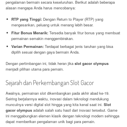
pengalaman bermain secara keseluruhan. Berikut adalah beberapa
alasan mengapa Anda harus mencobanya:
RTP yang Tinggi:
Dengan Return to Player (RTP) yang
mengesankan, peluang untuk menang lebih besar.
Fitur Bonus Menarik:
Tersedia banyak fitur bonus yang membuat
permainan semakin menggembirakan.
Varian Permainan:
Terdapat berbagai jenis taruhan yang bisa
dipilih sesuai dengan gaya bermain Anda.
Dengan pertimbangan ini, tidak heran jika
slot gacor olympus
menjadi pilihan utama para pemain.
Sejarah dan Perkembangan Slot Gacor
Awalnya, permainan slot dikembangkan pada akhir abad ke-19.
Seiring berjalannya waktu, inovasi dalam teknologi mendukung
munculnya versi digital slot hingga yang kita kenal saat ini.
Slot
gacor olympus
adalah salah satu hasil dari inovasi tersebut. Game
ini menggabungkan elemen klasik dengan teknologi modern sehingga
dapat memberikan pengalaman unik bagi para pemain.