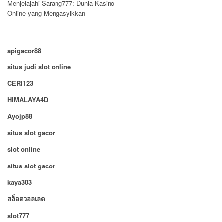
Menjelajahi Sarang777: Dunia Kasino
Online yang Mengasyikkan
apigacor88
situs judi slot online
CERI123
HIMALAYA4D
Ayojp88
situs slot gacor
slot online
situs slot gacor
kaya303
สล็อตวอลเลต
slot777