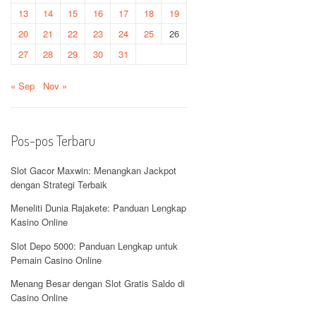
13
14
15
16
17
18
19
20
21
22
23
24
25
26
27
28
29
30
31
« Sep
Nov »
Pos-pos Terbaru
Slot Gacor Maxwin: Menangkan Jackpot
dengan Strategi Terbaik
Meneliti Dunia Rajakete: Panduan Lengkap
Kasino Online
Slot Depo 5000: Panduan Lengkap untuk
Pemain Casino Online
Menang Besar dengan Slot Gratis Saldo di
Casino Online