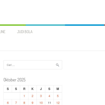
LINE
JUDI BOLA
Cari
untuk:
Oktober 2025
S
S
R
K
J
S
M
1
2
3
4
5
6
7
8
9
10
11
12