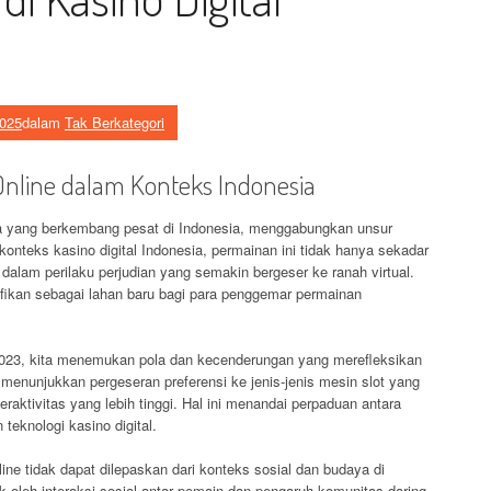
2025
dalam
Tak Berkategori
nline dalam Konteks Indonesia
na yang berkembang pesat di Indonesia, menggabungkan unsur
onteks kasino digital Indonesia, permainan ini tidak hanya sekadar
dalam perilaku perjudian yang semakin bergeser ke ranah virtual.
nifikan sebagai lahan baru bagi para penggemar permainan
 2023, kita menemukan pola dan kecenderungan yang merefleksikan
k menunjukkan pergeseran preferensi ke jenis-jenis mesin slot yang
raktivitas yang lebih tinggi. Hal ini menandai perpaduan antara
 teknologi kasino digital.
online tidak dapat dilepaskan dari konteks sosial dan budaya di
 oleh interaksi sosial antar pemain dan pengaruh komunitas daring