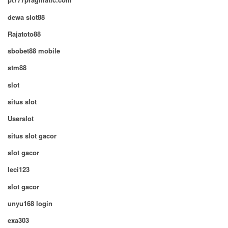
dewa slot88
Rajatoto88
sbobet88 mobile
stm88
slot
situs slot
Userslot
situs slot gacor
slot gacor
leci123
slot gacor
unyu168 login
exa303