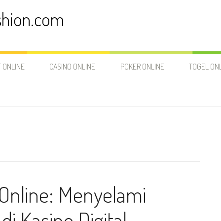
shion.com
 ONLINE
CASINO ONLINE
POKER ONLINE
TOGEL ON
Online: Menyelami
i Kasino Digital