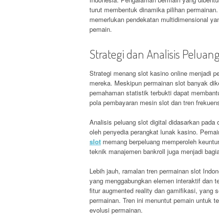
turut membentuk dinamika pilihan permainan.
memerlukan pendekatan multidimensional yan
pemain.
Strategi dan Analisis Peluan
Strategi menang slot kasino online menjadi 
mereka. Meskipun permainan slot banyak dike
pemahaman statistik terbukti dapat membantu
pola pembayaran mesin slot dan tren frekuen
Analisis peluang slot digital didasarkan pada
oleh penyedia perangkat lunak kasino. Pemai
slot
memang berpeluang memperoleh keuntunga
teknik manajemen bankroll juga menjadi bagian
Lebih jauh, ramalan tren permainan slot Ind
yang menggabungkan elemen interaktif dan t
fitur augmented reality dan gamifikasi, yang
permainan. Tren ini menuntut pemain untuk 
evolusi permainan.